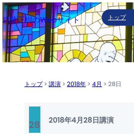
内
トップ
容
武藤正樹のWebサイト
を
ス
キ
ッ
プ
トップ
>
講演
>
2018年
>
4月
>
28日
2018年4月28日
講演
28