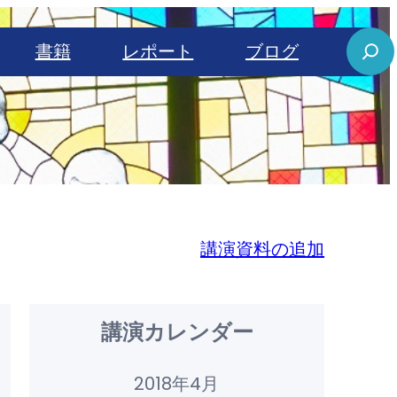
S
書籍
レポート
ブログ
e
a
r
c
h
講演資料の追加
講演カレンダー
2018年4月