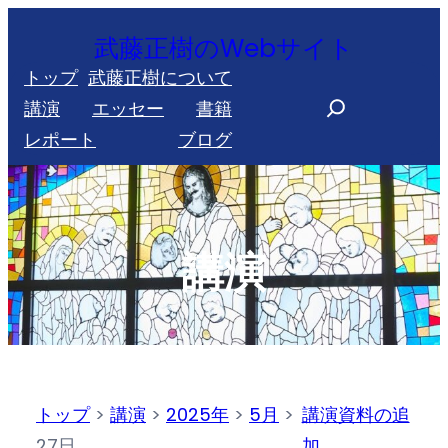
内
武藤正樹のWebサイト
容
トップ
武藤正樹について
を
S
講演
エッセー
書籍
ス
e
レポート
ブログ
キ
a
ッ
r
プ
c
h
講演
トップ
>
講演
>
2025年
>
5月
>
講演資料の追
27日
加