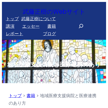
内
武藤正樹のWebサイト
容
トップ
武藤正樹について
を
S
講演
エッセー
書籍
ス
e
レポート
ブログ
キ
a
ッ
r
プ
c
h
地域医療支援病院と医療連携のあり
方
トップ
>
書籍
>
地域医療支援病院と医療連携
のあり方