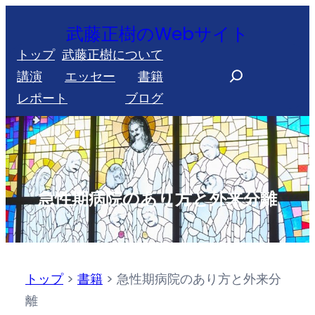
内
武藤正樹のWebサイト
容
トップ
武藤正樹について
を
S
講演
エッセー
書籍
ス
e
レポート
ブログ
キ
a
ッ
r
プ
c
h
急性期病院のあり方と外来分離
トップ
>
書籍
>
急性期病院のあり方と外来分
離