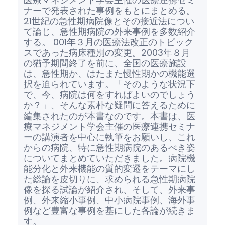
ナーで発表された事例をもとにまとめる。
21世紀の急性期病院像とその接近法につい
て論じ、急性期病院の外来事例を多数紹介
する。 001年３月の医療法改正のトピック
スであった病床種別の変更。2003年８月
の猶予期間終了を前に、全国の医療施設
は、急性期か、はたまた慢性期かの機能選
択を迫られています。「そのような状況下
で、今、病院は何をすればよいのでしょう
か？」、そんな素朴な疑問に答えるために
編集されたのが本書なのです。本書は、医
療マネジメント学会主催の医療連携セミナ
ーの講演者を中心に執筆をお願いし、これ
からの病院、特に急性期病院のあるべき姿
についてまとめていただきました。病院機
能分化と外来機能の質的変遷をテーマにし
た総論を皮切りに、求められる急性期病院
像を探る試論が紹介され、そして、外来事
例、外来縮小事例、中小病院事例、海外事
例など豊富な事例を基にした各論が続きま
す。