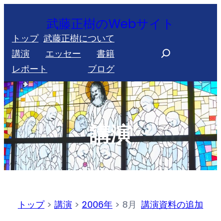
内
武藤正樹のWebサイト
容
トップ
武藤正樹について
を
S
講演
エッセー
書籍
ス
e
レポート
ブログ
キ
a
ッ
r
プ
c
h
講演
トップ
>
講演
>
2006年
>
8月
講演資料の追加