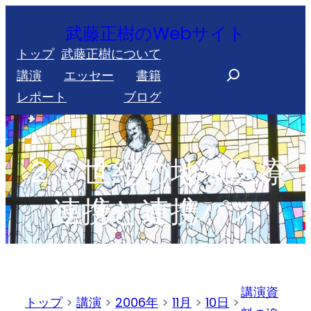
内
武藤正樹のWebサイト
容
トップ
武藤正樹について
を
S
講演
エッセー
書籍
ス
e
レポート
ブログ
キ
a
ッ
r
プ
c
２１世紀の地域医療
h
連携と連携パス
講演資
トップ
>
講演
>
2006年
>
11月
>
10日
>