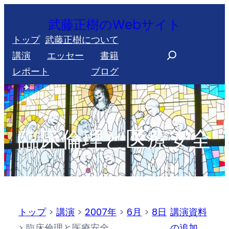
内
武藤正樹のWebサイト
容
トップ
武藤正樹について
を
S
講演
エッセー
書籍
ス
e
レポート
ブログ
キ
a
ッ
r
プ
c
h
臨床倫理と医療安全
トップ
>
講演
>
2007年
>
6月
>
8日
講演資料
>
臨床倫理と医療安全
の追加