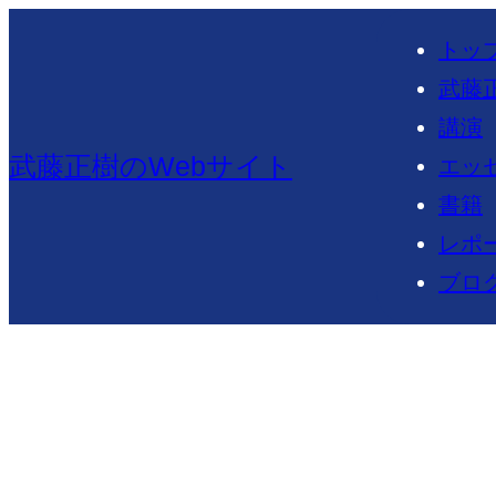
内
トッ
容
武藤
を
講演
ス
武藤正樹のWebサイト
エッ
キ
書籍
ッ
レポ
プ
ブロ