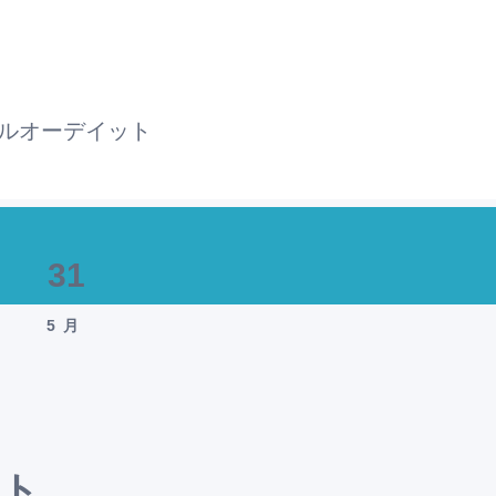
ルオーデイット
31
5月
ット