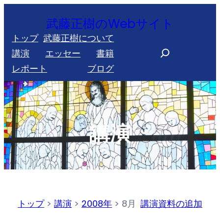
内
武藤正樹のWebサイト
容
トップ
武藤正樹について
を
S
講演
エッセー
書籍
ス
e
レポート
ブログ
キ
a
ッ
r
プ
c
h
講演
トップ
>
講演
>
2008年
>
8月
講演資料の追加