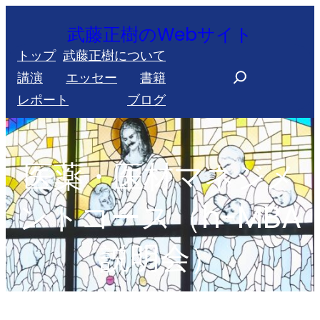
内
武藤正樹のWebサイト
容
トップ
武藤正樹について
を
S
講演
エッセー
書籍
ス
e
レポート
ブログ
キ
a
ッ
r
プ
c
医薬・医材マネジメ
h
ントコース（h-MBA
説明会）