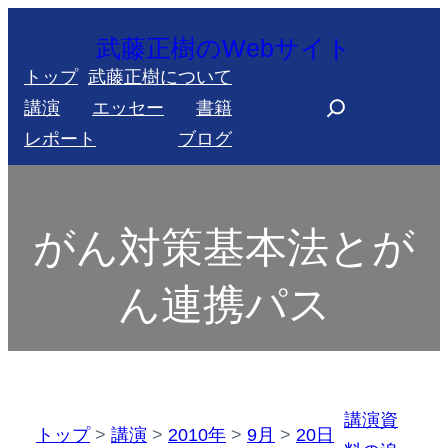
内
武藤正樹のWebサイト
容
トップ
武藤正樹について
を
S
講演
エッセー
書籍
ス
e
レポート
ブログ
キ
a
ッ
r
プ
c
がん対策基本法とが
h
ん連携パス
講演資
トップ
>
講演
>
2010年
>
9月
>
20日