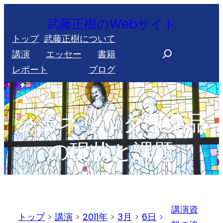
内
武藤正樹のWebサイト
容
トップ
武藤正樹について
を
S
講演
エッセー
書籍
ス
e
レポート
ブログ
キ
a
ッ
r
プ
c
ジェネリック医薬品
h
の現状と課題
講演資
トップ
>
講演
>
2011年
>
3月
>
6日
>