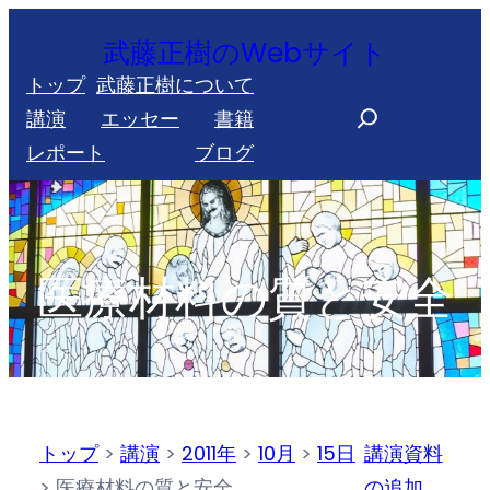
内
武藤正樹のWebサイト
容
トップ
武藤正樹について
を
S
講演
エッセー
書籍
ス
e
レポート
ブログ
キ
a
ッ
r
プ
c
h
医療材料の質と安全
トップ
>
講演
>
2011年
>
10月
>
15日
講演資料
>
医療材料の質と安全
の追加