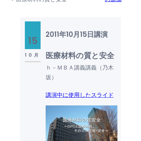
2011年10月15日
講演
15
医療材料の質と安全
10月
ｈ－ＭＢＡ講義講義（乃木
坂）
講演中に使用したスライド