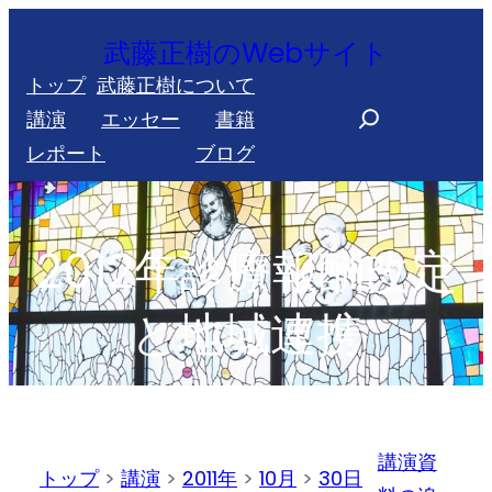
内
武藤正樹のWebサイト
容
トップ
武藤正樹について
を
S
講演
エッセー
書籍
ス
e
レポート
ブログ
キ
a
ッ
r
プ
c
2012年診療報酬改定
h
と地域連携
講演資
トップ
>
講演
>
2011年
>
10月
>
30日