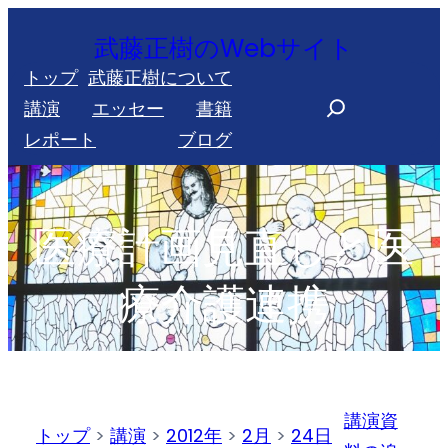
内
武藤正樹のWebサイト
容
トップ
武藤正樹について
を
S
講演
エッセー
書籍
ス
e
レポート
ブログ
キ
a
ッ
r
プ
c
医療計画見直しと医
h
療介護連携
講演資
トップ
>
講演
>
2012年
>
2月
>
24日