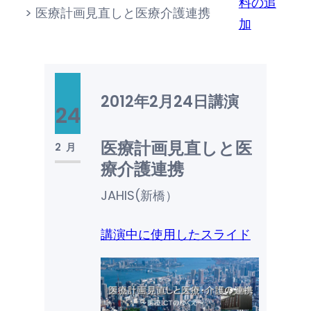
料の追
>
医療計画見直しと医療介護連携
加
2012年2月24日
講演
24
医療計画見直しと医
2月
療介護連携
JAHIS(新橋）
講演中に使用したスライド