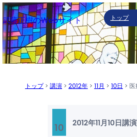
内
トップ
容
武藤正樹のWebサイト
を
ス
キ
ッ
プ
トップ
>
講演
>
2012年
>
11月
>
10日
>
医
2012年11月10日
講演
10