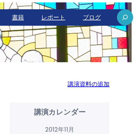
S
書籍
レポート
ブログ
e
a
r
c
h
講演資料の追加
講演カレンダー
2012年11月