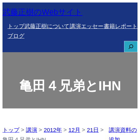
内
武藤正樹のWebサイト
容
トップ
武藤正樹について
講演
エッセー
書籍
レポート
を
ブログ
ス
S
キ
e
ッ
a
プ
r
亀田４兄弟とIHN
c
h
トップ
>
講演
>
2012年
>
12月
>
21日
>
講演資料の
亀田４兄弟とIHN
追加