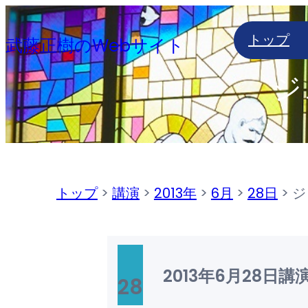
内
トップ
容
武藤正樹のWebサイト
を
ジ
ス
キ
ッ
プ
トップ
>
講演
>
2013年
>
6月
>
28日
>
ジ
2013年6月28日
講
28