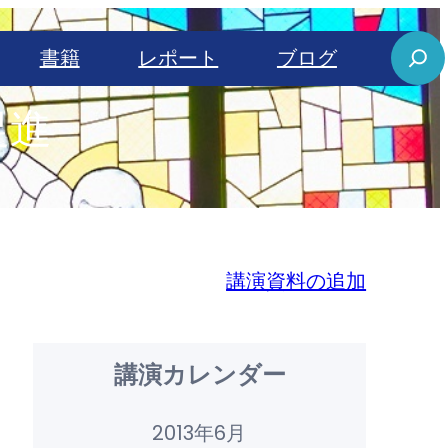
S
書籍
レポート
ブログ
e
促進
a
r
c
h
講演資料の追加
講演カレンダー
2013年6月