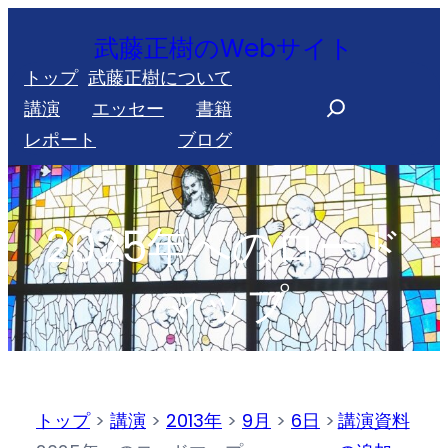
内
武藤正樹のWebサイト
容
トップ
武藤正樹について
を
S
講演
エッセー
書籍
ス
e
レポート
ブログ
キ
a
ッ
r
プ
c
2025年へのロード
h
マップ
トップ
>
講演
>
2013年
>
9月
>
6日
>
講演資料