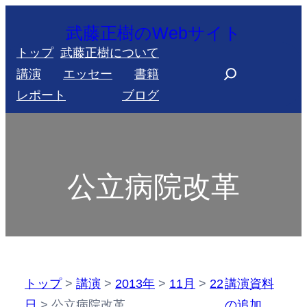
内
武藤正樹のWebサイト
容
トップ
武藤正樹について
を
S
講演
エッセー
書籍
ス
e
レポート
ブログ
キ
a
ッ
r
プ
c
h
公立病院改革
トップ
>
講演
>
2013年
>
11月
>
22
講演資料
日
>
公立病院改革
の追加