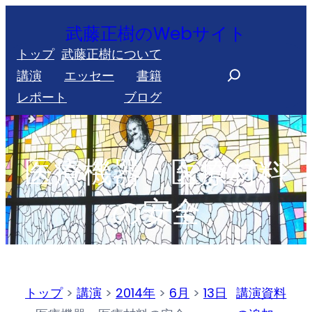
内
武藤正樹のWebサイト
容
トップ
武藤正樹について
を
S
講演
エッセー
書籍
ス
e
レポート
ブログ
キ
a
ッ
r
プ
c
医療機器・医療材料
h
の安全
トップ
>
講演
>
2014年
>
6月
>
13日
講演資料