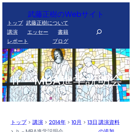
内
武藤正樹のWebサイト
容
トップ
武藤正樹について
を
S
講演
エッセー
書籍
ス
e
レポート
ブログ
キ
a
ッ
r
プ
c
h
ｈ－MBA進学説明会
トップ
>
講演
>
2014年
>
10月
>
13日
講演資料
>
ｈ－MBA進学説明会
の追加