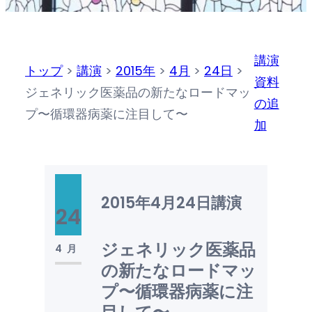
講演
トップ
>
講演
>
2015年
>
4月
>
24日
>
資料
ジェネリック医薬品の新たなロードマッ
の追
プ〜循環器病薬に注目して〜
加
2015年4月24日
講演
24
ジェネリック医薬品
4月
の新たなロードマッ
プ〜循環器病薬に注