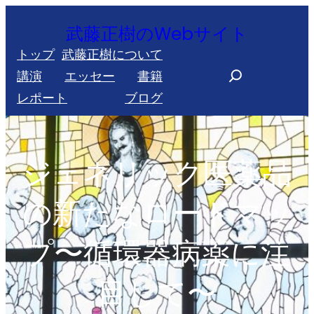
内
武藤正樹のWebサイト
容
トップ
武藤正樹について
を
S
講演
エッセー
書籍
ス
e
レポート
ブログ
キ
a
ッ
r
プ
c
ジェネリック医薬品
h
の新たなロードマッ
プ〜循環器病薬に注
目して〜