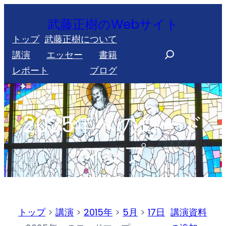
内
武藤正樹のWebサイト
容
トップ
武藤正樹について
を
S
講演
エッセー
書籍
ス
e
レポート
ブログ
キ
a
ッ
r
プ
c
2025年へのロード
h
マップ
トップ
>
講演
>
2015年
>
5月
>
17日
講演資料