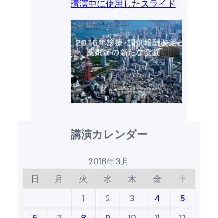
講演中に使用したスライド
講演カレンダー
2016年3月
日
月
火
水
木
金
土
1
2
3
4
5
6
7
8
9
10
11
12