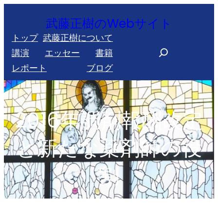
内
武藤正樹のWebサイト
容
トップ
武藤正樹について
を
S
講演
エッセー
書籍
ス
e
レポート
ブログ
キ
a
ッ
r
プ
c
2016年調剤報酬改定
h
と新たな薬剤師の役
割