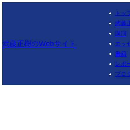
内
トッ
容
武藤
を
講演
ス
武藤正樹のWebサイト
エッ
キ
書籍
ッ
レポ
プ
ブロ
ジェネリ