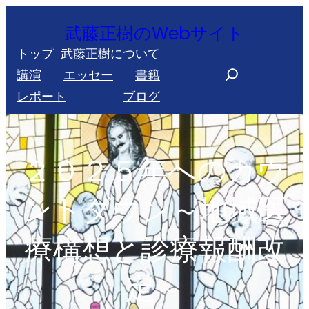
内
武藤正樹のWebサイト
容
トップ
武藤正樹について
を
S
講演
エッセー
書籍
ス
e
レポート
ブログ
キ
a
ッ
r
プ
c
２０２５年へのカウ
h
ントダウン～地域医
療構想と診療報酬改
定～