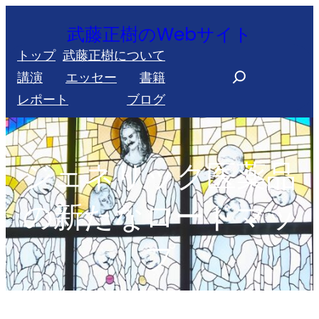
内
武藤正樹のWebサイト
容
トップ
武藤正樹について
を
S
講演
エッセー
書籍
ス
e
レポート
ブログ
キ
a
ッ
r
プ
c
ジェネリック医薬品
h
の新たなロードマッ
プ