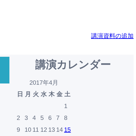
講演資料の追加
講演カレンダー
2017年4月
日
月
火
水
木
金
土
1
2
3
4
5
6
7
8
9
10
11
12
13
14
15