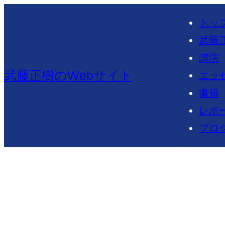
内
トッ
容
武藤
を
講演
ス
武藤正樹のWebサイト
エッ
キ
書籍
ッ
レポ
プ
ブロ
ジェネリ