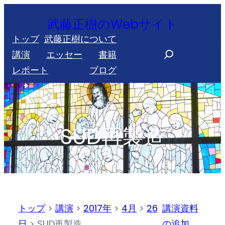
内
武藤正樹のWebサイト
容
トップ
武藤正樹について
を
S
講演
エッセー
書籍
ス
e
レポート
ブログ
キ
a
ッ
r
プ
c
h
SUD再製造
トップ
>
講演
>
2017年
>
4月
>
26
講演資料
日
>
SUD再製造
の追加