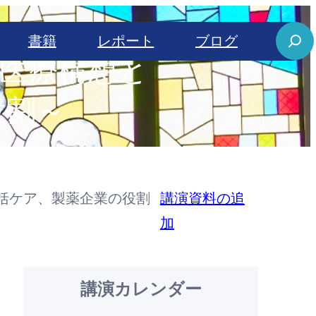
S
書籍
レポート
ブログ
e
域医療構想と
a
役割～
r
c
h
包括ケア、製薬企業の役割
講演資料の追
加
講演カレンダー