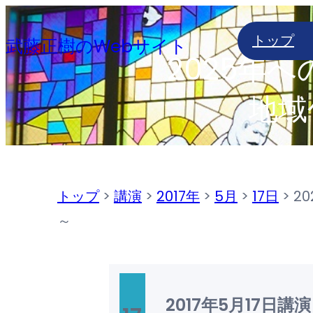
内
トップ
容
武藤正樹のWebサイト
2025年
を
ス
地域
キ
ッ
プ
トップ
>
講演
>
2017年
>
5月
>
17日
>
2
～
2017年5月17日
講演