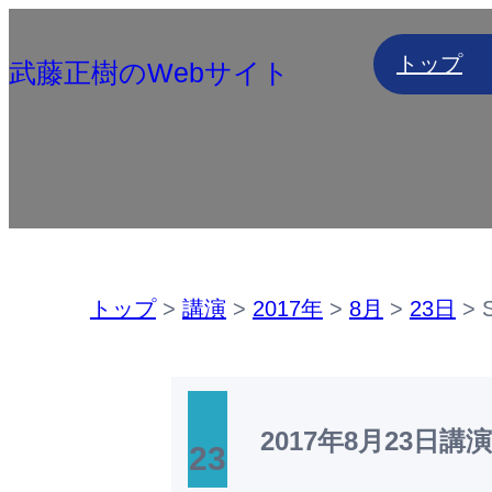
内
トップ
容
武藤正樹のWebサイト
を
ス
キ
ッ
プ
トップ
>
講演
>
2017年
>
8月
>
23日
>
2017年8月23日
講演
23