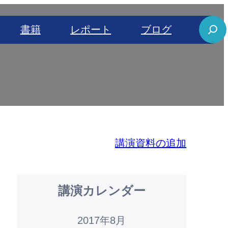
S
書籍
レポート
ブログ
e
a
r
c
h
講演資料の追加
講演カレンダー
2017年8月