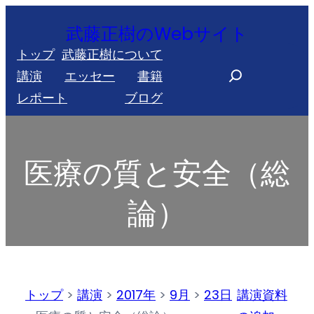
内
武藤正樹のWebサイト
容
トップ
武藤正樹について
を
S
講演
エッセー
書籍
ス
e
レポート
ブログ
キ
a
ッ
r
プ
c
医療の質と安全（総
h
論）
トップ
>
講演
>
2017年
>
9月
>
23日
講演資料