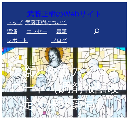
内
武藤正樹のWebサイト
容
トップ
武藤正樹について
を
S
講演
エッセー
書籍
ス
e
レポート
ブログ
キ
a
ッ
r
プ
c
医療と介護のクロス
h
ロード（調剤報酬改
定と保険薬局）