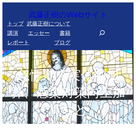
内
武藤正樹のWebサイト
容
トップ
武藤正樹について
を
S
講演
エッセー
書籍
ス
e
レポート
ブログ
キ
a
ッ
r
プ
c
急性期充実体制加
h
算、感染対策向上加
算など