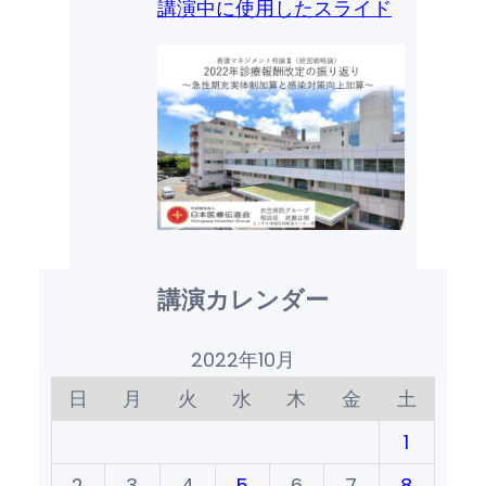
講演中に使用したスライド
講演カレンダー
2022年10月
日
月
火
水
木
金
土
1
2
3
4
5
6
7
8