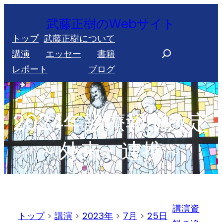
内
武藤正樹のWebサイト
容
トップ
武藤正樹について
を
S
講演
エッセー
書籍
ス
e
レポート
ブログ
キ
a
ッ
r
プ
c
2024年診療報酬改定
h
～外来・連携～
講演資
トップ
>
講演
>
2023年
>
7月
>
25日