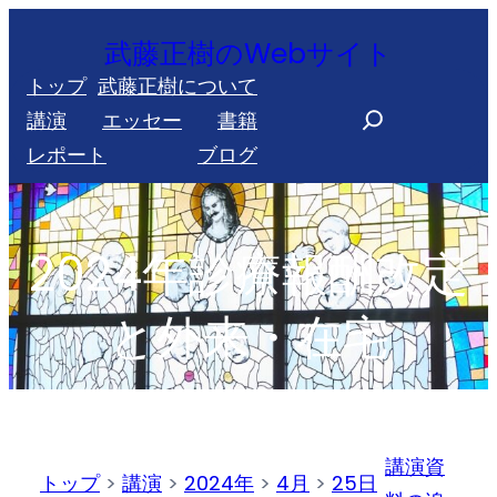
内
武藤正樹のWebサイト
容
トップ
武藤正樹について
を
S
講演
エッセー
書籍
ス
e
レポート
ブログ
キ
a
ッ
r
プ
c
2024年診療報酬改定
h
と外来・在宅
講演資
トップ
>
講演
>
2024年
>
4月
>
25日