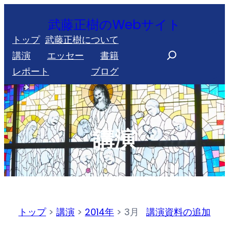
内
武藤正樹のWebサイト
容
トップ
武藤正樹について
を
S
講演
エッセー
書籍
ス
e
レポート
ブログ
キ
a
ッ
r
プ
c
h
講演
トップ
>
講演
>
2014年
>
3月
講演資料の追加