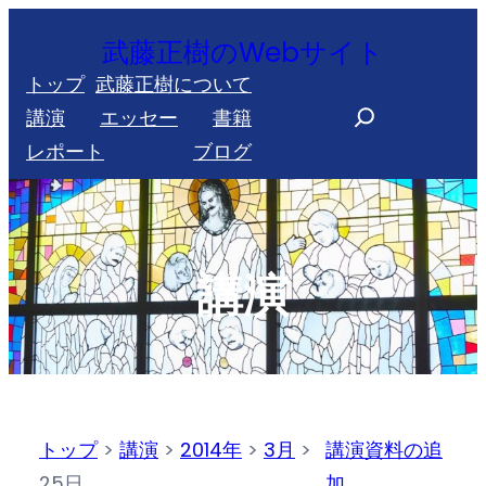
内
武藤正樹のWebサイト
容
トップ
武藤正樹について
を
S
講演
エッセー
書籍
ス
e
レポート
ブログ
キ
a
ッ
r
プ
c
h
講演
トップ
>
講演
>
2014年
>
3月
>
講演資料の追
25日
加