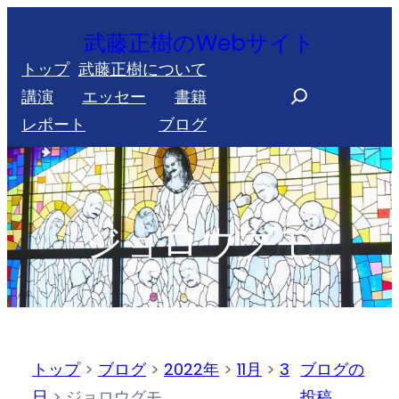
内
武藤正樹のWebサイト
容
トップ
武藤正樹について
を
S
講演
エッセー
書籍
ス
e
レポート
ブログ
キ
a
ッ
r
プ
c
h
ジョロウグモ
トップ
>
ブログ
>
2022年
>
11月
>
3
ブログの
日
>
ジョロウグモ
投稿