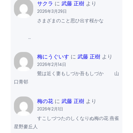
サクラ
に
武藤 正樹
より
2026年3月29日
さまざまのこと思ひ出す桜かな
…
梅にうぐいす
に
武藤 正樹
より
2026年2月14日
鶯は近く妻もしづか吾もしづか 山
口青邨
梅の花
に
武藤 正樹
より
2026年2月1日
すこしづつたのしくなりぬ梅の花 燕雀
星野麥丘人