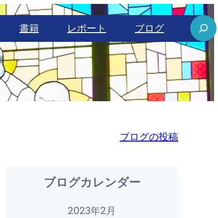
S
書籍
レポート
ブログ
e
a
r
c
h
ブログの投稿
ブログカレンダー
2023年2月