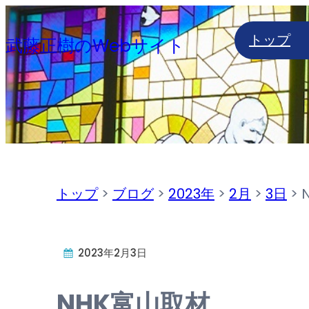
内
トップ
容
武藤正樹のWebサイト
を
ス
キ
ッ
プ
トップ
>
ブログ
>
2023年
>
2月
>
3日
>
2023年2月3日
NHK富山取材