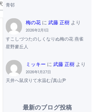
沢
青邨
梅の花
に
武藤 正樹
より
2026年2月1日
すこしづつたのしくなりぬ梅の花 燕雀
星野麥丘人
ミッキー
に
武藤 正樹
より
2026年1月27日
天井へ鼠戻りて水温む/真山尹
最新のブログ投稿