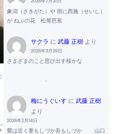
2026年7月31日
象潟（さきがた）や 雨に西施（せいし）
が ねぶの花 松尾芭蕉
サクラ
に
武藤 正樹
より
2026年3月29日
さまざまのこと思ひ出す桜かな
ざ
…
梅にうぐいす
に
武藤 正樹
より
2026年2月14日
鶯は近く妻もしづか吾もしづか 山口