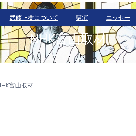
武藤正樹について
講演
エッセー
NHK富山取材
NHK富山取材