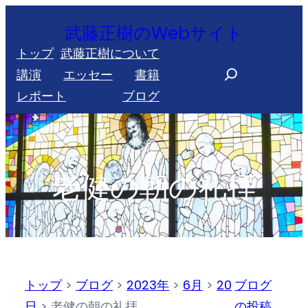
内
武藤正樹のWebサイト
容
トップ
武藤正樹について
を
S
講演
エッセー
書籍
ス
e
レポート
ブログ
キ
a
ッ
r
プ
c
h
老健の朝の礼拝
トップ
>
ブログ
>
2023年
>
6月
>
20
ブログ
日
>
老健の朝の礼拝
の投稿