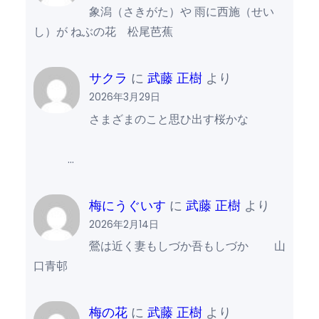
象潟（さきがた）や 雨に西施（せい
し）が ねぶの花 松尾芭蕉
サクラ
に
武藤 正樹
より
2026年3月29日
さまざまのこと思ひ出す桜かな
…
梅にうぐいす
に
武藤 正樹
より
2026年2月14日
鶯は近く妻もしづか吾もしづか 山
口青邨
梅の花
に
武藤 正樹
より