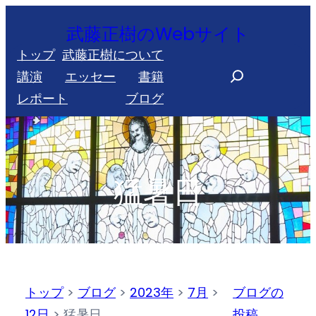
内
武藤正樹のWebサイト
容
トップ
武藤正樹について
を
S
講演
エッセー
書籍
ス
e
レポート
ブログ
キ
a
ッ
r
プ
c
h
猛暑日
トップ
>
ブログ
>
2023年
>
7月
>
ブログの
12日
>
猛暑日
投稿