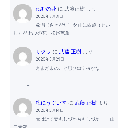
ねむの花
に
武藤正樹
より
2026年7月31日
象潟（さきがた）や 雨に西施（せい
し）が ねぶの花 松尾芭蕉
サクラ
に
武藤 正樹
より
2026年3月29日
さまざまのこと思ひ出す桜かな
…
梅にうぐいす
に
武藤 正樹
より
2026年2月14日
鶯は近く妻もしづか吾もしづか 山
口青邨