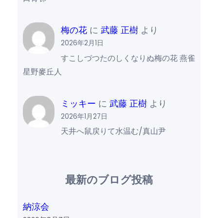
梅の花
に
武藤 正樹
より
2026年2月1日
すこしづつたのしくなりぬ梅の花 燕雀
星野麥丘人
ミッキー
に
武藤 正樹
より
2026年1月27日
天井へ鼠戻りて水温む/真山尹
最新のブログ投稿
納涼会