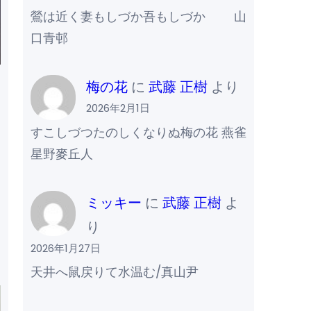
鶯は近く妻もしづか吾もしづか 山
口青邨
梅の花
に
武藤 正樹
より
2026年2月1日
すこしづつたのしくなりぬ梅の花 燕雀
星野麥丘人
ミッキー
に
武藤 正樹
よ
り
2026年1月27日
天井へ鼠戻りて水温む/真山尹