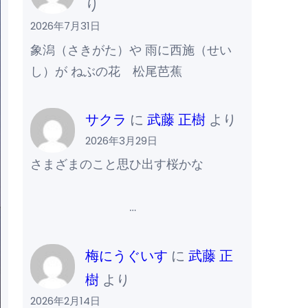
り
2026年7月31日
象潟（さきがた）や 雨に西施（せい
し）が ねぶの花 松尾芭蕉
サクラ
に
武藤 正樹
より
2026年3月29日
さまざまのこと思ひ出す桜かな
…
梅にうぐいす
に
武藤 正
樹
より
2026年2月14日