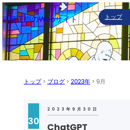
内
トップ
容
武藤正樹のWebサイト
を
ス
キ
ッ
プ
トップ
>
ブログ
>
2023年
>
9月
2023年9月30日
30
ChatGPT