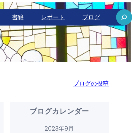
S
書籍
レポート
ブログ
e
a
r
c
h
ブログの投稿
ブログカレンダー
2023年9月