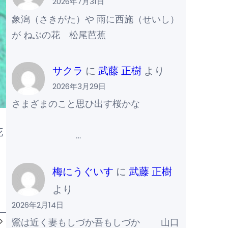
2026年7月31日
象潟（さきがた）や 雨に西施（せいし）
が ねぶの花 松尾芭蕉
サクラ
に
武藤 正樹
より
2026年3月29日
さまざまのこと思ひ出す桜かな
花
…
梅にうぐいす
に
武藤 正樹
より
2026年2月14日
鶯は近く妻もしづか吾もしづか 山口