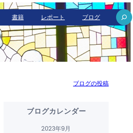
S
書籍
レポート
ブログ
e
a
r
c
h
ブログの投稿
ブログカレンダー
2023年9月