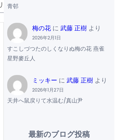
リ
青邨
梅の花
に
武藤 正樹
より
2026年2月1日
すこしづつたのしくなりぬ梅の花 燕雀
星野麥丘人
ミッキー
に
武藤 正樹
より
2026年1月27日
天井へ鼠戻りて水温む/真山尹
最新のブログ投稿