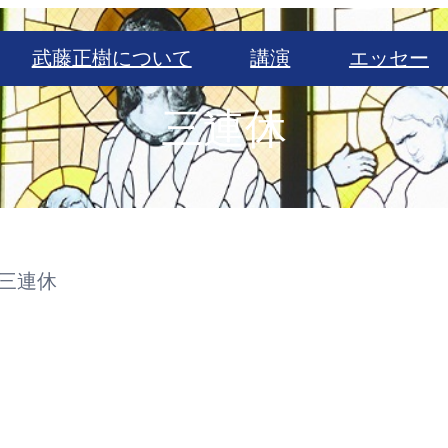
武藤正樹について
講演
エッセー
三連休
三連休