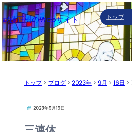
内
トップ
容
武藤正樹のWebサイト
を
ス
キ
ッ
プ
トップ
>
ブログ
>
2023年
>
9月
>
16日
>
2023年9月16日
三連休