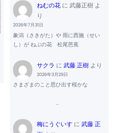
ねむの花
に
武藤正樹
よ
り
2026年7月31日
象潟（さきがた）や 雨に西施（せい
し）が ねぶの花 松尾芭蕉
サクラ
に
武藤 正樹
より
2026年3月29日
さまざまのこと思ひ出す桜かな
…
梅にうぐいす
に
武藤 正