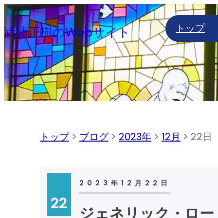
内
トップ
容
武藤正樹のWebサイト
を
ス
キ
ッ
プ
トップ
>
ブログ
>
2023年
>
12月
>
22日
2023年12月22日
22
ジェネリック・ロー