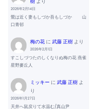
樹
より
2026年2月14日
鶯は近く妻もしづか吾もしづか 山
口青邨
梅の花
に
武藤 正樹
より
2026年2月1日
すこしづつたのしくなりぬ梅の花 燕雀
星野麥丘人
ミッキー
に
武藤 正樹
よ
り
2026年1月27日
天井へ鼠戻りて水温む/真山尹