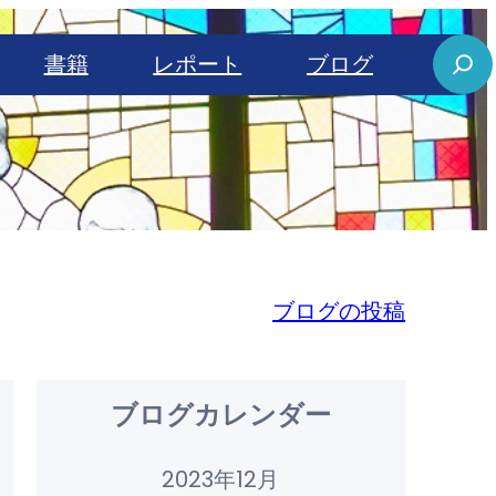
S
書籍
レポート
ブログ
e
a
r
c
h
ブログの投稿
ブログカレンダー
2023年12月