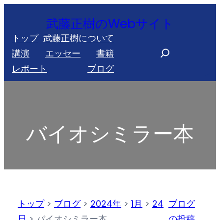
内
武藤正樹のWebサイト
容
トップ
武藤正樹について
を
S
講演
エッセー
書籍
ス
e
レポート
ブログ
キ
a
ッ
r
プ
c
h
バイオシミラー本
トップ
>
ブログ
>
2024年
>
1月
>
24
ブログ
日
>
バイオシミラー本
の投稿