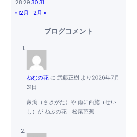
28
29
30
31
« 12月
2月 »
ブログコメント
ねむの花
に
武藤正樹
より
2026年7月
31日
象潟（さきがた）や 雨に西施（せい
し）が ねぶの花 松尾芭蕉