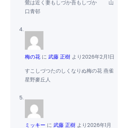
鶯は近く妻もしづか吾もしづか 山
口青邨
梅の花
に
武藤 正樹
より
2026年2月1日
すこしづつたのしくなりぬ梅の花 燕雀
星野麥丘人
ミッキー
に
武藤 正樹
より
2026年1月