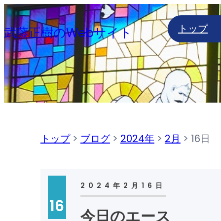
内
トップ
容
武藤正樹のWebサイト
を
ス
キ
ッ
プ
トップ
>
ブログ
>
2024年
>
2月
>
16日
2024年2月16日
16
今日のエース