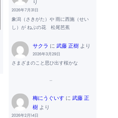
り
2026年7月31日
象潟（さきがた）や 雨に西施（せい
し）が ねぶの花 松尾芭蕉
サクラ
に
武藤 正樹
より
2026年3月29日
さまざまのこと思ひ出す桜かな
…
梅にうぐいす
に
武藤 正
樹
より
2026年2月14日