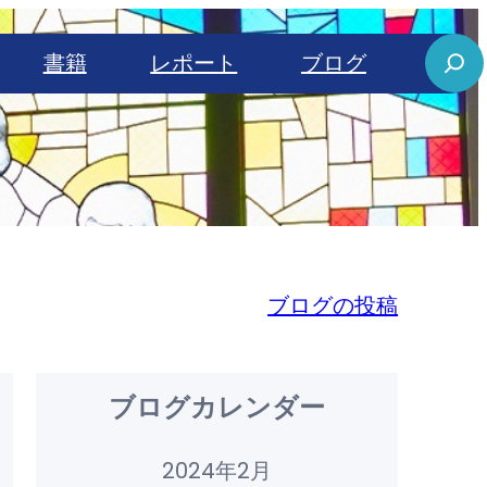
S
書籍
レポート
ブログ
e
a
r
c
h
ブログの投稿
ブログカレンダー
2024年2月