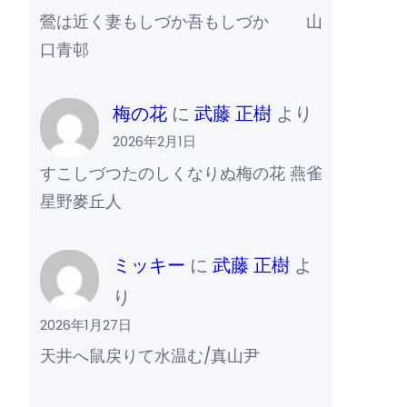
鶯は近く妻もしづか吾もしづか 山
口青邨
梅の花
に
武藤 正樹
より
2026年2月1日
すこしづつたのしくなりぬ梅の花 燕雀
星野麥丘人
ミッキー
に
武藤 正樹
よ
り
2026年1月27日
天井へ鼠戻りて水温む/真山尹