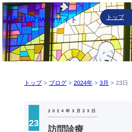
内
トップ
容
武藤正樹のWebサイト
を
ス
キ
ッ
プ
トップ
>
ブログ
>
2024年
>
3月
>
23日
2024年3月23日
23
訪問診療