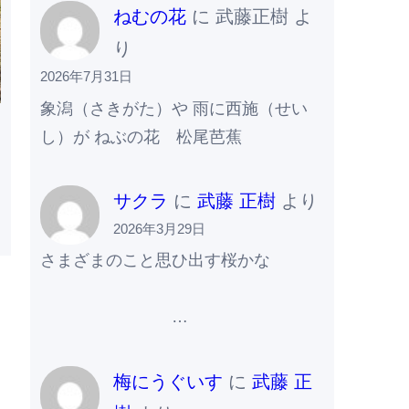
ねむの花
に
武藤正樹
よ
り
2026年7月31日
象潟（さきがた）や 雨に西施（せい
し）が ねぶの花 松尾芭蕉
サクラ
に
武藤 正樹
より
2026年3月29日
さまざまのこと思ひ出す桜かな
…
梅にうぐいす
に
武藤 正