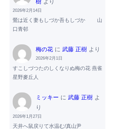
樹
より
2026年2月14日
鶯は近く妻もしづか吾もしづか 山
口青邨
梅の花
に
武藤 正樹
より
2026年2月1日
すこしづつたのしくなりぬ梅の花 燕雀
星野麥丘人
ミッキー
に
武藤 正樹
よ
り
2026年1月27日
天井へ鼠戻りて水温む/真山尹