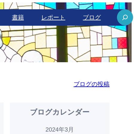
S
書籍
レポート
ブログ
e
a
r
c
h
ブログの投稿
ブログカレンダー
2024年3月