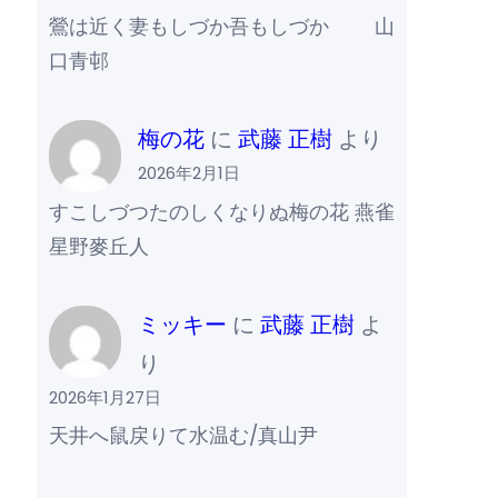
鶯は近く妻もしづか吾もしづか 山
口青邨
梅の花
に
武藤 正樹
より
2026年2月1日
すこしづつたのしくなりぬ梅の花 燕雀
星野麥丘人
ミッキー
に
武藤 正樹
よ
り
2026年1月27日
天井へ鼠戻りて水温む/真山尹