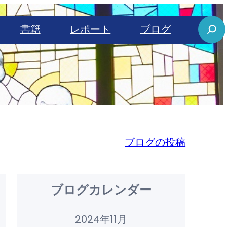
S
書籍
レポート
ブログ
e
a
r
c
h
ブログの投稿
ブログカレンダー
2024年11月