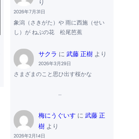
り
2026年7月31日
象潟（さきがた）や 雨に西施（せい
し）が ねぶの花 松尾芭蕉
歌
サクラ
に
武藤 正樹
より
2026年3月29日
さまざまのこと思ひ出す桜かな
…
梅にうぐいす
に
武藤 正
樹
より
2026年2月14日