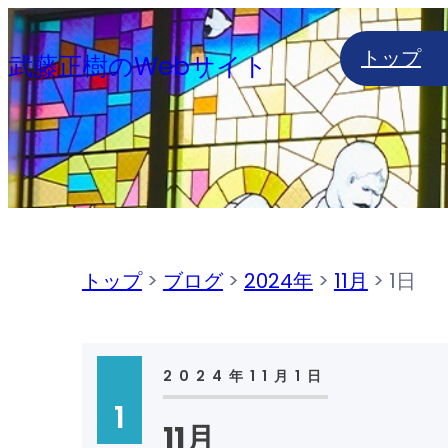
内
トップ
容
武藤正樹のWebサイト
を
ス
キ
ッ
プ
トップ
>
ブログ
>
2024年
>
11月
>
1日
2024年11月1日
1
11月